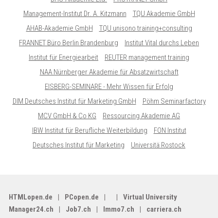
Management-Institut Dr. A. Kitzmann
TQU Akademie GmbH
AHAB-Akademie GmbH
TQU unisono training+consulting
FRANNET Büro Berlin Brandenburg
Institut Vital durchs Leben
Institut für Energiearbeit
REUTER management training
NAA Nürnberger Akademie für Absatzwirtschaft
EISBERG-SEMINARE - Mehr Wissen für Erfolg
DIM Deutsches Institut für Marketing GmbH
Pöhm Seminarfactory
MCV GmbH & Co KG
Ressourcing Akademie AG
IBW Institut für Berufliche Weiterbildung
FON Institut
Deutsches Institut für Marketing
Universitä Rostock
HTMLopen.de
PCopen.de
Virtual University
Manager24.ch
Job7.ch
Immo7.ch
carriera.ch