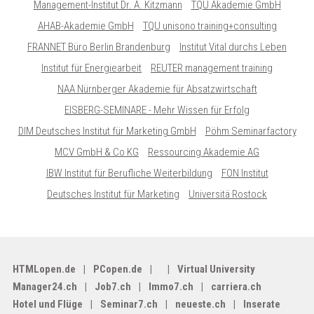
Management-Institut Dr. A. Kitzmann
TQU Akademie GmbH
AHAB-Akademie GmbH
TQU unisono training+consulting
FRANNET Büro Berlin Brandenburg
Institut Vital durchs Leben
Institut für Energiearbeit
REUTER management training
NAA Nürnberger Akademie für Absatzwirtschaft
EISBERG-SEMINARE - Mehr Wissen für Erfolg
DIM Deutsches Institut für Marketing GmbH
Pöhm Seminarfactory
MCV GmbH & Co KG
Ressourcing Akademie AG
IBW Institut für Berufliche Weiterbildung
FON Institut
Deutsches Institut für Marketing
Universitä Rostock
HTMLopen.de
PCopen.de
Virtual University
Manager24.ch
Job7.ch
Immo7.ch
carriera.ch
Hotel und Flüge
Seminar7.ch
neueste.ch
Inserate