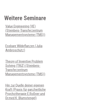
Weitere Seminare
Value Engineering (VE)
(Steinbeis-Transferzentrum
Managementsysteme (TMS))
Essbare Wildpflanzen (Julia
Ambroschütz)
Theory of Inventive Problem
Solving (TRIZ) (Steinbeis-
Transferzentrum
Managementsysteme (TMS))
Hin zur Quelle deiner eigenen
Kraft (Praxis für ganzheitliche
Psychotherapie E.Roßner und
Dr.med K. Blumstengel)