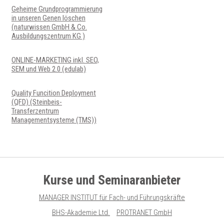
Geheime Grundprogrammierung
in unseren Genen löschen
(naturwissen GmbH & Co.
Ausbildungszentrum KG )
ONLINE-MARKETING inkl. SEO,
SEM und Web 2.0 (edulab)
Quality Funcition Deployment
(QFD) (Steinbeis-
Transferzentrum
Managementsysteme (TMS))
Kurse und Seminaranbieter
MANAGER INSTITUT für Fach- und Führungskräfte
BHS-Akademie Ltd.
PROTRANET GmbH