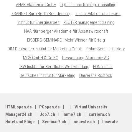
AHAB-Akademie GmbH
TQU unisono training+consulting
FRANNET Büro Berlin Brandenburg
Institut Vital durchs Leben
Institut für Energiearbeit
REUTER management training
NAA Nürnberger Akademie für Absatzwirtschaft
EISBERG-SEMINARE - Mehr Wissen für Erfolg
DIM Deutsches Institut für Marketing GmbH
Pöhm Seminarfactory
MCV GmbH & Co KG
Ressourcing Akademie AG
IBW Institut für Berufliche Weiterbildung
FON Institut
Deutsches Institut für Marketing
Universitä Rostock
HTMLopen.de
PCopen.de
Virtual University
Manager24.ch
Job7.ch
Immo7.ch
carriera.ch
Hotel und Flüge
Seminar7.ch
neueste.ch
Inserate