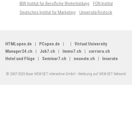
IBW Institut für Berufliche Weiterbildung
FON Institut
Deutsches Institut für Marketing
Universitä Rostock
HTMLopen.de
PCopen.de
Virtual University
Manager24.ch
Job7.ch
Immo7.ch
carriera.ch
Hotel und Flüge
Seminar7.ch
neueste.ch
Inserate
© 2007-2025 Baar WEB-SET interactive GmbH -
Werbung auf WEB-SET Network