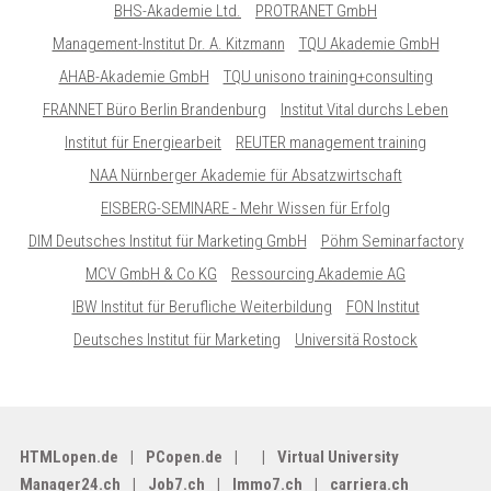
BHS-Akademie Ltd.
PROTRANET GmbH
Management-Institut Dr. A. Kitzmann
TQU Akademie GmbH
AHAB-Akademie GmbH
TQU unisono training+consulting
FRANNET Büro Berlin Brandenburg
Institut Vital durchs Leben
Institut für Energiearbeit
REUTER management training
NAA Nürnberger Akademie für Absatzwirtschaft
EISBERG-SEMINARE - Mehr Wissen für Erfolg
DIM Deutsches Institut für Marketing GmbH
Pöhm Seminarfactory
MCV GmbH & Co KG
Ressourcing Akademie AG
IBW Institut für Berufliche Weiterbildung
FON Institut
Deutsches Institut für Marketing
Universitä Rostock
HTMLopen.de
PCopen.de
Virtual University
Manager24.ch
Job7.ch
Immo7.ch
carriera.ch