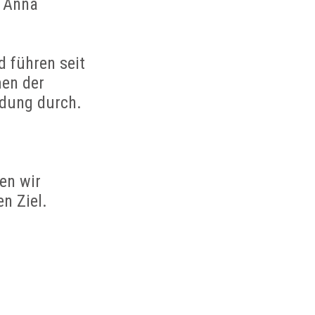
n Anna
d führen seit
en der
ldung durch.
en wir
n Ziel.