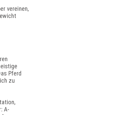
er vereinen,
gewicht
ren
eistige
Das Pferd
ich zu
ation,
: A-