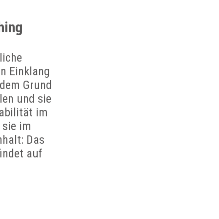
hing
liche
in Einklang
 -dem Grund
len und sie
bilität im
 sie im
nhalt: Das
indet auf