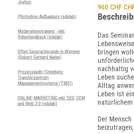
Jyutsu)
960 CHF CH
Beschreib
Photoshop Aufbaukurs (edulab)
Moderationstraining - inkl.
Das Seminar 
Videofeedback (edulab)
Lebensweise 
bringen wol
Offen Gesprächsrunde in Wymeer
(Robert Gerhard Niehe)
unförderlic
nachhaltig v
Prozessaudit (Steinbeis-
Leben suche
Transferzentrum
Managementsysteme (TMS))
Alltag anwen
Leben ist ei
ONLINE-MARKETING inkl. SEO, SEM
natürlichem
und Web 2.0 (edulab)
Der Mensch 
beizutragen,